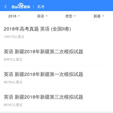
高考
2018
英语
类型
新疆
2018年高考真题 英语 (全国II卷)
全部
全部
全部
全部
理科数学
真题卷
2019
文科数学
模拟卷
2018
预测卷
2017
物理
135173
人看过
A
名校卷
2016
化学
2015
生物
2014
理综
2013
文综
安徽
英语 新疆2018年新疆第二次模拟试题
数学
英语
语文
政治
B
83972
人看过
历史
地理
英语B卷
英语A卷
北京
英语 新疆2018年新疆第一次模拟试题
技术
C
82734
人看过
重庆
英语 新疆2018年新疆第三次模拟试题
F
85197
人看过
福建