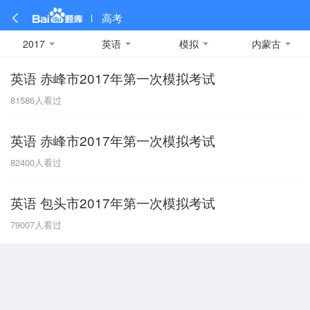
高考
2017
英语
模拟
内蒙古
英语 赤峰市2017年第一次模拟考试
全部
全部
全部
全部
理科数学
真题卷
2019
文科数学
模拟卷
2018
预测卷
2017
物理
81586
人看过
A
名校卷
2016
化学
2015
生物
2014
理综
2013
文综
安徽
英语 赤峰市2017年第一次模拟考试
数学
英语
语文
政治
B
82400
人看过
历史
地理
英语B卷
英语A卷
北京
英语 包头市2017年第一次模拟考试
技术
C
79007
人看过
重庆
F
福建