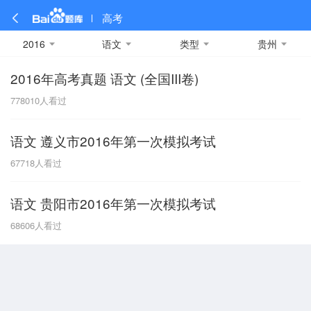
高考
2016
语文
类型
贵州
2016年高考真题 语文 (全国III卷)
全部
全部
全部
全部
理科数学
真题卷
2019
文科数学
模拟卷
2018
预测卷
2017
物理
778010
人看过
A
名校卷
2016
化学
2015
生物
2014
理综
2013
文综
安徽
语文 遵义市2016年第一次模拟考试
数学
英语
语文
政治
B
67718
人看过
历史
地理
英语B卷
英语A卷
北京
语文 贵阳市2016年第一次模拟考试
技术
C
68606
人看过
重庆
F
福建