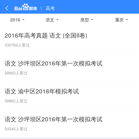
高考
2016
语文
类型
重庆
2016年高考真题 语文 (全国II卷)
全部
全部
全部
全部
理科数学
真题卷
2019
文科数学
模拟卷
2018
预测卷
2017
物理
330769
人看过
A
名校卷
2016
化学
2015
生物
2014
理综
2013
文综
安徽
语文 沙坪坝区2016年第一次模拟考试
数学
英语
语文
政治
B
58893
人看过
历史
地理
英语B卷
英语A卷
北京
语文 渝中区2016年模拟考试
技术
C
58862
人看过
重庆
语文 沙坪坝区2016年第一次模拟考试
F
54345
人看过
福建