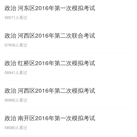
政治 河东区2016年第一次模拟考试
G
58571
人看过
广东
广西
贵州
甘肃
H
政治 河西区2016年第二次联合考试
河南
河北
湖南
湖北
67606
人看过
黑龙江
海南
政治 红桥区2016年第二次模拟考试
J
58941
人看过
江苏
江西
吉林
政治 河西区2016年第二次模拟考试
L
66965
人看过
辽宁
政治 南开区2016年第一次模拟考试
N
58580
人看过
内蒙古
宁夏