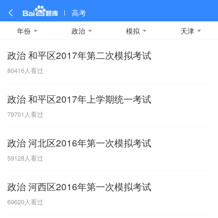
高考
年份
政治
模拟
天津
政治 和平区2017年第二次模拟考试
全部
全部
全部
全部
理科数学
真题卷
2019
文科数学
模拟卷
2018
预测卷
2017
物理
80416
人看过
A
名校卷
2016
化学
2015
生物
2014
理综
2013
文综
安徽
政治 和平区2017年上学期统一考试
数学
英语
语文
政治
B
79701
人看过
历史
地理
英语B卷
英语A卷
北京
政治 河北区2016年第一次模拟考试
技术
C
59128
人看过
重庆
政治 河西区2016年第一次模拟考试
F
69620
人看过
福建