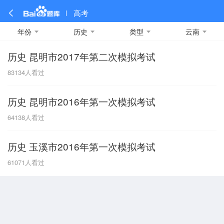
高考
年份
历史
类型
云南
历史 昆明市2017年第二次模拟考试
全部
全部
全部
全部
理科数学
真题卷
2019
文科数学
模拟卷
2018
预测卷
2017
物理
83134
人看过
A
名校卷
2016
化学
2015
生物
2014
理综
2013
文综
安徽
历史 昆明市2016年第一次模拟考试
数学
英语
语文
政治
B
64138
人看过
历史
地理
英语B卷
英语A卷
北京
历史 玉溪市2016年第一次模拟考试
技术
C
61071
人看过
重庆
F
福建