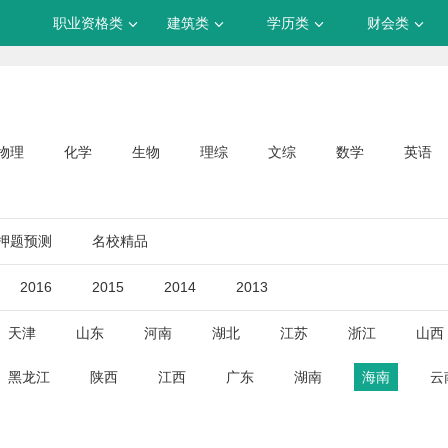
职业资格类
建筑类
学历类
财会类
物理
化学
生物
理综
文综
数学
英语
押题预测
名校精品
2016
2015
2014
2013
天津
山东
河南
湖北
江苏
浙江
山西
黑龙江
陕西
江西
广东
湖南
海南
云