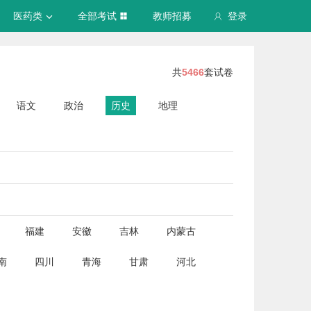
医药类
全部考试
教师招募
登录
共
5466
套试卷
语文
政治
历史
地理
福建
安徽
吉林
内蒙古
南
四川
青海
甘肃
河北