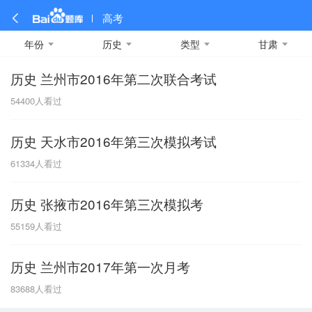
高考
年份
历史
类型
甘肃
历史 兰州市2016年第二次联合考试
全部
全部
全部
全部
理科数学
真题卷
2019
文科数学
模拟卷
2018
预测卷
2017
物理
54400
人看过
A
名校卷
2016
化学
2015
生物
2014
理综
2013
文综
安徽
历史 天水市2016年第三次模拟考试
数学
英语
语文
政治
B
61334
人看过
历史
地理
英语B卷
英语A卷
北京
历史 张掖市2016年第三次模拟考
技术
C
55159
人看过
重庆
历史 兰州市2017年第一次月考
F
83688
人看过
福建