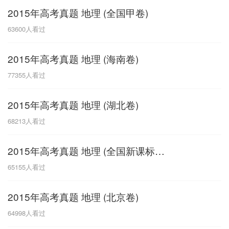
2015年高考真题 地理 (全国甲卷)
G
63600
人看过
广东
广西
贵州
甘肃
H
2015年高考真题 地理 (海南卷)
河南
河北
湖南
湖北
77355
人看过
黑龙江
海南
2015年高考真题 地理 (湖北卷)
J
68213
人看过
江苏
江西
吉林
2015年高考真题 地理 (全国新课标卷I)
L
65155
人看过
辽宁
2015年高考真题 地理 (北京卷)
N
64998
人看过
内蒙古
宁夏