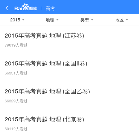
高考
2015
地理
类型
地区
2015年高考真题 地理 (江苏卷)
全部
全部
全部
全部
理科数学
真题卷
2019
文科数学
模拟卷
2018
预测卷
2017
物理
79019
人看过
A
名校卷
2016
化学
2015
生物
2014
理综
2013
文综
安徽
2015年高考真题 地理 (全国II卷)
数学
英语
语文
政治
B
66331
人看过
历史
地理
英语B卷
英语A卷
北京
2015年高考真题 地理 (全国乙卷)
技术
C
66329
人看过
重庆
2015年高考真题 地理 (北京卷)
F
60112
人看过
福建