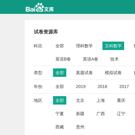
试卷资源库
科目:
全部
理科数学
文科数学
英语B卷
英语A卷
技术
类型:
全部
真题试卷
模拟试卷
年份:
全部
2019
2018
2017
地区:
全部
北京
上海
重庆
宁夏
新疆
广西
辽宁
西藏
贵州