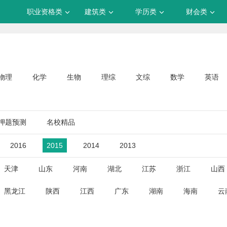
职业资格类
建筑类
学历类
财会类
物理
化学
生物
理综
文综
数学
英语
押题预测
名校精品
2016
2015
2014
2013
天津
山东
河南
湖北
江苏
浙江
山西
黑龙江
陕西
江西
广东
湖南
海南
云