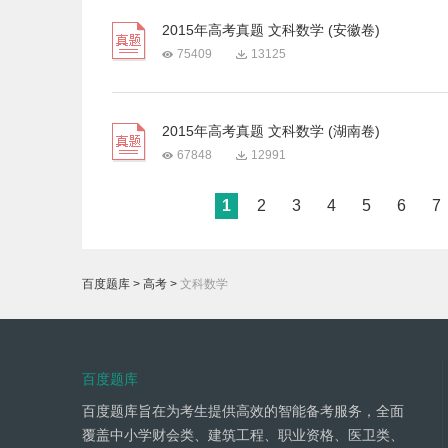
2015年高考真题 文科数学 (安徽卷)
75409
13125
2015年高考真题 文科数学 (湖南卷)
67848
12991
1
2
3
4
5
6
7
百度题库
>
高考
>
文科数学
百度题库
百度题库旨在为考生提供高效的智能备考服务，全面
覆盖中小学财会类、建筑工程、职业资格、医卫类、