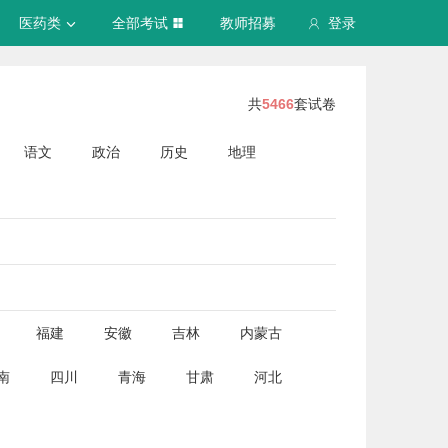
医药类
全部考试
教师招募
登录
共
5466
套试卷
语文
政治
历史
地理
福建
安徽
吉林
内蒙古
南
四川
青海
甘肃
河北