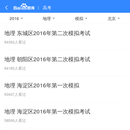
高考
2016
地理
模拟
北京
地理 东城区2016年第二次模拟考试
全部
全部
全部
全部
理科数学
真题卷
2019
文科数学
模拟卷
2018
预测卷
2017
物理
64393
人看过
A
名校卷
2016
化学
2015
生物
2014
理综
2013
文综
安徽
地理 朝阳区2016年第二次模拟考试
数学
英语
语文
政治
B
64180
人看过
历史
地理
英语B卷
英语A卷
北京
地理 海淀区2016年第一次模拟
技术
C
63437
人看过
重庆
地理 海淀区2016年第一次模拟考试
F
58506
人看过
福建