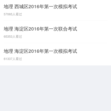
地理 西城区2016年第一次模拟考试
G
57065
人看过
广东
广西
贵州
甘肃
H
地理 海淀区2016年第一次联合考试
河南
河北
湖南
湖北
65353
人看过
黑龙江
海南
地理 海淀区2016年第一次模拟考试
J
61337
人看过
江苏
江西
吉林
L
辽宁
N
内蒙古
宁夏