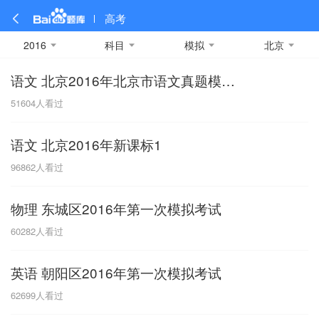
高考
2016
科目
模拟
北京
语文 北京2016年北京市语文真题模拟考试卷
全部
全部
全部
全部
理科数学
真题卷
2019
文科数学
模拟卷
2018
预测卷
2017
物理
51604
人看过
A
名校卷
2016
化学
2015
生物
2014
理综
2013
文综
安徽
语文 北京2016年新课标1
数学
英语
语文
政治
B
96862
人看过
历史
地理
英语B卷
英语A卷
北京
物理 东城区2016年第一次模拟考试
技术
C
60282
人看过
重庆
英语 朝阳区2016年第一次模拟考试
F
62699
人看过
福建