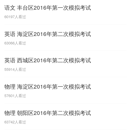
语文 丰台区2016年第一次模拟考试
G
60197
人看过
广东
广西
贵州
甘肃
H
英语 海淀区2016年第二次模拟考试
河南
河北
湖南
湖北
63066
人看过
黑龙江
海南
英语 西城区2016年第二次模拟考试
J
55914
人看过
江苏
江西
吉林
物理 海淀区2016年第一次模拟考试
L
57601
人看过
辽宁
物理 朝阳区2016年第二次模拟考试
N
63742
人看过
内蒙古
宁夏