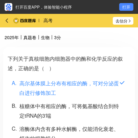
打开百度APP，体验智能小程序
打开
高考
去估分
2025年
真题卷
生物
3分
下列关于真核细胞内细胞器中的酶和化学反应的叙
述，正确的是（ ）
A
高尔基体膜上分布有相应的酶，可对分泌蛋
白进行修饰加工
B
核糖体中有相应的酶，可将氨基酸结合到特
定tRNA的3
端
'
C
溶酶体内含有多种水解酶，仅能消化衰老、
损伤的细胞组分