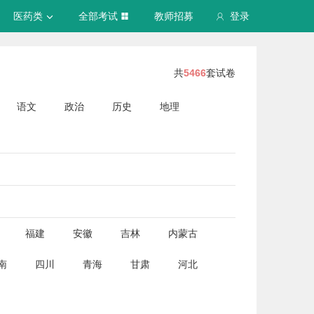
医药类
全部考试
教师招募
登录
共
5466
套试卷
语文
政治
历史
地理
福建
安徽
吉林
内蒙古
南
四川
青海
甘肃
河北