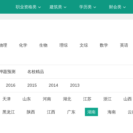
职业资格类
建筑类
学历类
财会类
物理
化学
生物
理综
文综
数学
英语
押题预测
名校精品
2016
2015
2014
2013
天津
山东
河南
湖北
江苏
浙江
山西
黑龙江
陕西
江西
广东
湖南
海南
云