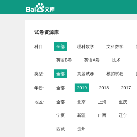
试卷资源库
科目:
全部
理科数学
文科数学
英语B卷
英语A卷
技术
类型:
全部
真题试卷
模拟试卷
年份:
全部
2019
2018
2017
地区:
全部
北京
上海
重庆
宁夏
新疆
广西
辽宁
西藏
贵州