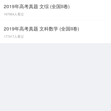
2019年高考真题 文综 (全国II卷)
G
167954
人看过
广东
广西
贵州
甘肃
H
2019年高考真题 文科数学 (全国II卷)
河南
河北
湖南
湖北
177417
人看过
黑龙江
海南
J
江苏
江西
吉林
L
辽宁
N
内蒙古
宁夏