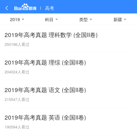
高考
2019
科目
类型
新疆
2019年高考真题 理科数学 (全国II卷)
全部
全部
全部
全部
理科数学
真题卷
2019
文科数学
模拟卷
2018
预测卷
2017
物理
250196
人看过
A
名校卷
2016
化学
2015
生物
2014
理综
2013
文综
安徽
2019年高考真题 理综 (全国II卷)
数学
英语
语文
政治
B
204024
人看过
历史
地理
英语B卷
英语A卷
北京
2019年高考真题 语文 (全国II卷)
技术
C
215547
人看过
重庆
2019年高考真题 英语 (全国II卷)
F
190594
人看过
福建