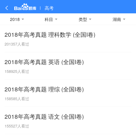
高考
2018
科目
类型
湖南
2018年高考真题 理科数学 (全国I卷)
全部
全部
全部
全部
理科数学
真题卷
2019
文科数学
模拟卷
2018
预测卷
2017
物理
201357
人看过
A
名校卷
2016
化学
2015
生物
2014
理综
2013
文综
安徽
2018年高考真题 英语 (全国I卷)
数学
英语
语文
政治
B
158925
人看过
历史
地理
英语B卷
英语A卷
北京
2018年高考真题 理综 (全国I卷)
技术
C
158585
人看过
重庆
2018年高考真题 语文 (全国I卷)
F
155527
人看过
福建