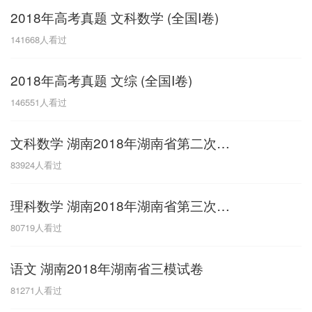
2018年高考真题 文科数学 (全国I卷)
G
141668
人看过
广东
广西
贵州
甘肃
H
2018年高考真题 文综 (全国I卷)
河南
河北
湖南
湖北
146551
人看过
黑龙江
海南
文科数学 湖南2018年湖南省第二次模拟考试
J
83924
人看过
江苏
江西
吉林
理科数学 湖南2018年湖南省第三次模拟考试
L
80719
人看过
辽宁
语文 湖南2018年湖南省三模试卷
N
81271
人看过
内蒙古
宁夏