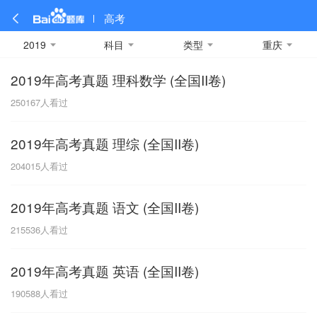
高考
2019
科目
类型
重庆
2019年高考真题 理科数学 (全国II卷)
全部
全部
全部
全部
理科数学
真题卷
2019
文科数学
模拟卷
2018
预测卷
2017
物理
250167
人看过
A
名校卷
2016
化学
2015
生物
2014
理综
2013
文综
安徽
2019年高考真题 理综 (全国II卷)
数学
英语
语文
政治
B
204015
人看过
历史
地理
英语B卷
英语A卷
北京
2019年高考真题 语文 (全国II卷)
技术
C
215536
人看过
重庆
2019年高考真题 英语 (全国II卷)
F
190588
人看过
福建