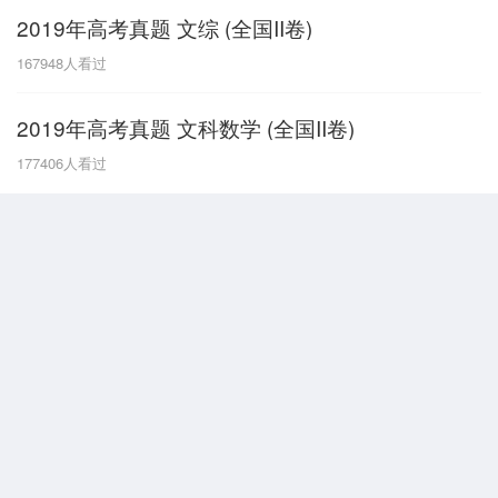
2019年高考真题 文综 (全国II卷)
G
167948
人看过
广东
广西
贵州
甘肃
H
2019年高考真题 文科数学 (全国II卷)
河南
河北
湖南
湖北
177406
人看过
黑龙江
海南
J
江苏
江西
吉林
L
辽宁
N
内蒙古
宁夏