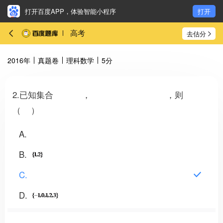
打开百度APP，体验智能小程序
打开
高考
去估分
2016年
真题卷
理科数学
5分
2.已知集合
，
，则
（ ）
A
B
C
D