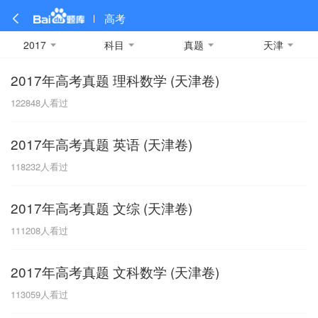
高考
2017
科目
真题
天津
2017年高考真题 理科数学 (天津卷)
全部
全部
全部
全部
理科数学
真题卷
2019
文科数学
模拟卷
2018
预测卷
2017
物理
122848
人看过
A
名校卷
2016
化学
2015
生物
2014
理综
2013
文综
安徽
2017年高考真题 英语 (天津卷)
数学
英语
语文
政治
B
118232
人看过
历史
地理
英语B卷
英语A卷
北京
2017年高考真题 文综 (天津卷)
技术
C
111208
人看过
重庆
2017年高考真题 文科数学 (天津卷)
F
113059
人看过
福建