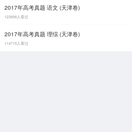
2017年高考真题 语文 (天津卷)
G
123856
人看过
广东
广西
贵州
甘肃
H
2017年高考真题 理综 (天津卷)
河南
河北
湖南
湖北
114715
人看过
黑龙江
海南
J
江苏
江西
吉林
L
辽宁
N
内蒙古
宁夏