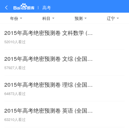
高考
年份
科目
预测
辽宁
2015年高考绝密预测卷 文科数学 (全国新课标卷II)
全部
全部
全部
全部
理科数学
真题卷
2019
文科数学
模拟卷
2018
预测卷
2017
物理
52010
人看过
A
名校卷
2016
化学
2015
生物
2014
理综
2013
文综
安徽
2015年高考绝密预测卷 文综 (全国新课标卷II)
数学
英语
语文
政治
B
57927
人看过
历史
地理
英语B卷
英语A卷
北京
2015年高考绝密预测卷 理综 (全国新课标卷II)
技术
C
64873
人看过
重庆
2015年高考绝密预测卷 英语 (全国新课标卷II)
F
63210
人看过
福建