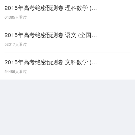
2015年高考绝密预测卷 理科数学 (全国新课标卷II)
G
64385
人看过
广东
广西
贵州
甘肃
H
2015年高考绝密预测卷 语文 (全国新课标卷II)
河南
河北
湖南
湖北
53017
人看过
黑龙江
海南
2015年高考绝密预测卷 文科数学 (全国新课标卷II)
J
54486
人看过
江苏
江西
吉林
L
辽宁
N
内蒙古
宁夏