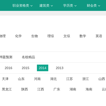
职业资格类
建筑类
学历类
财会类
物理
化学
生物
理综
文综
数学
英语
押题预测
名校精品
2016
2015
2014
2013
天津
山东
河南
湖北
江苏
浙江
山西
黑龙江
陕西
江西
广东
湖南
海南
云