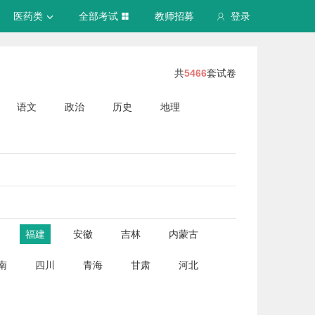
医药类
全部考试
教师招募
登录
共
5466
套试卷
语文
政治
历史
地理
福建
安徽
吉林
内蒙古
南
四川
青海
甘肃
河北