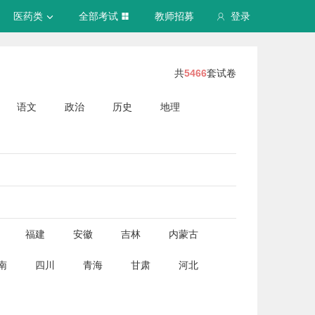
医药类
全部考试
教师招募
登录
共
5466
套试卷
语文
政治
历史
地理
福建
安徽
吉林
内蒙古
南
四川
青海
甘肃
河北