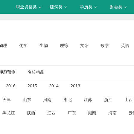
职业资格类
建筑类
学历类
财会类
物理
化学
生物
理综
文综
数学
英语
押题预测
名校精品
2016
2015
2014
2013
天津
山东
河南
湖北
江苏
浙江
山西
黑龙江
陕西
江西
广东
湖南
海南
云