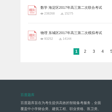
数学 海淀区2017年高三第二次联合考试
238268
15275
物理 东城区2017年高三第二次模拟考试
93252
14144
1
2
3
4
百度题库
百度题库旨在为考生提供高效的智能备考服务，全面
覆盖中小学财会类、建筑工程、职业资格、医卫类、