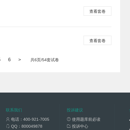
查看套卷
查看套卷
5
6
>
共6页/54套试卷
联系我们
投诉建议
电话：400-921-7005
使用题库前必读
QQ：800049878
投诉中心