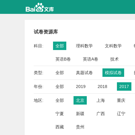
试卷资源库
科目:
全部
理科数学
文科数学
英语B卷
英语A卷
技术
类型:
全部
真题试卷
模拟试卷
年份:
全部
2019
2018
2017
地区:
全部
北京
上海
重庆
宁夏
新疆
广西
辽宁
西藏
贵州