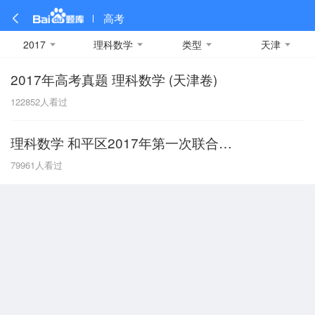
高考
2017
理科数学
类型
天津
2017年高考真题 理科数学 (天津卷)
全部
全部
全部
全部
理科数学
真题卷
2019
文科数学
模拟卷
2018
预测卷
2017
物理
122852
人看过
A
名校卷
2016
化学
2015
生物
2014
理综
2013
文综
安徽
理科数学 和平区2017年第一次联合考试
数学
英语
语文
政治
B
79961
人看过
历史
地理
英语B卷
英语A卷
北京
技术
C
重庆
F
福建