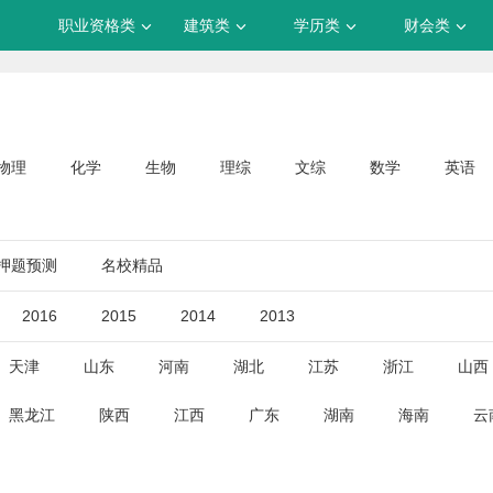
职业资格类
建筑类
学历类
财会类
物理
化学
生物
理综
文综
数学
英语
押题预测
名校精品
2016
2015
2014
2013
天津
山东
河南
湖北
江苏
浙江
山西
黑龙江
陕西
江西
广东
湖南
海南
云