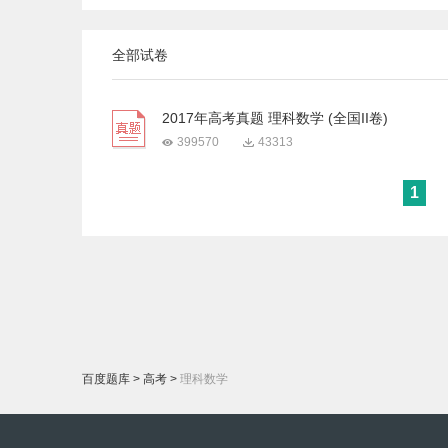
全部试卷
2017年高考真题 理科数学 (全国II卷)
399570
43313
1
百度题库
>
高考
>
理科数学