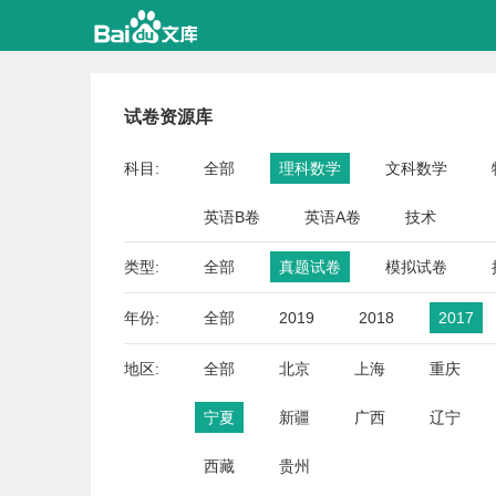
试卷资源库
科目:
全部
理科数学
文科数学
英语B卷
英语A卷
技术
类型:
全部
真题试卷
模拟试卷
年份:
全部
2019
2018
2017
地区:
全部
北京
上海
重庆
宁夏
新疆
广西
辽宁
西藏
贵州