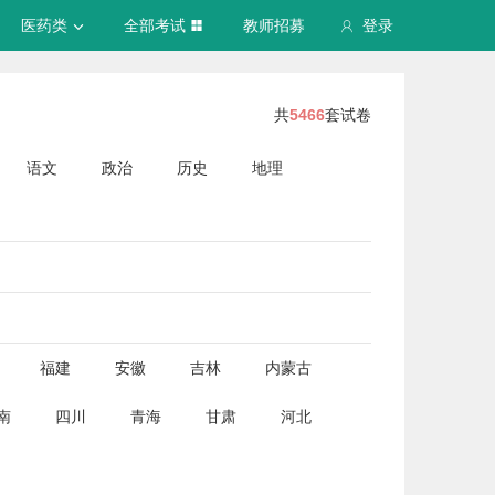
医药类
全部考试
教师招募
登录
共
5466
套试卷
语文
政治
历史
地理
福建
安徽
吉林
内蒙古
南
四川
青海
甘肃
河北