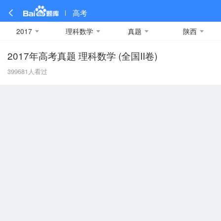
高考
2017
理科数学
真题
陕西
2017年高考真题 理科数学 (全国II卷)
全部
全部
全部
全部
理科数学
真题卷
2019
文科数学
模拟卷
2018
预测卷
2017
物理
399681
人看过
A
名校卷
2016
化学
2015
生物
2014
理综
2013
文综
安徽
数学
英语
语文
政治
B
历史
地理
英语B卷
英语A卷
北京
技术
C
重庆
F
福建