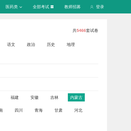
医药类
全部考试
教师招募
登录
共
5466
套试卷
语文
政治
历史
地理
福建
安徽
吉林
内蒙古
南
四川
青海
甘肃
河北