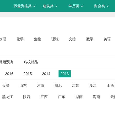
职业资格类
建筑类
学历类
财会类
物理
化学
生物
理综
文综
数学
英语
押题预测
名校精品
2016
2015
2014
2013
天津
山东
河南
湖北
江苏
浙江
山西
黑龙江
陕西
江西
广东
湖南
海南
云