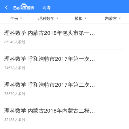
高考
年份
理科数学
模拟
内蒙古
理科数学 内蒙古2018年包头市第一次模拟考试
全部
全部
全部
全部
理科数学
真题卷
2019
文科数学
模拟卷
2018
预测卷
2017
物理
86240
人看过
A
名校卷
2016
化学
2015
生物
2014
理综
2013
文综
安徽
理科数学 呼和浩特市2017年第一次统一调研测试
数学
英语
语文
政治
B
74673
人看过
历史
地理
英语B卷
英语A卷
北京
理科数学 呼和浩特市2017年第二次模拟考试
技术
C
75570
人看过
重庆
理科数学 内蒙古2018年内蒙古二模试卷
F
82488
人看过
福建