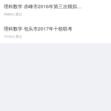
理科数学 赤峰市2016年第三次模拟考试
G
55824
人看过
广东
广西
贵州
甘肃
H
理科数学 包头市2017年十校联考
河南
河北
湖南
湖北
74124
人看过
黑龙江
海南
J
江苏
江西
吉林
L
辽宁
N
内蒙古
宁夏