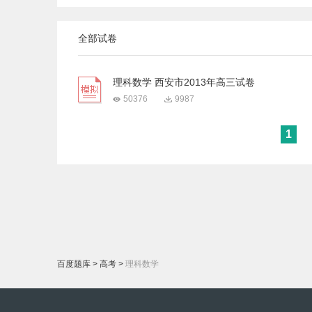
全部试卷
理科数学 西安市2013年高三试卷
50376
9987
1
百度题库
>
高考
>
理科数学