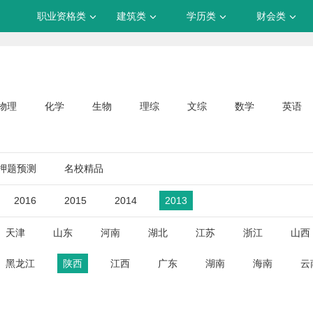
职业资格类
建筑类
学历类
财会类
物理
化学
生物
理综
文综
数学
英语
押题预测
名校精品
2016
2015
2014
2013
天津
山东
河南
湖北
江苏
浙江
山西
黑龙江
陕西
江西
广东
湖南
海南
云