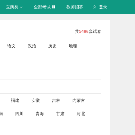
医药类
全部考试
教师招募
登录
共
5466
套试卷
语文
政治
历史
地理
福建
安徽
吉林
内蒙古
南
四川
青海
甘肃
河北