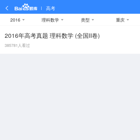
高考
2016
理科数学
类型
重庆
2016年高考真题 理科数学 (全国II卷)
全部
全部
全部
全部
理科数学
真题卷
2019
文科数学
模拟卷
2018
预测卷
2017
物理
385781
人看过
A
名校卷
2016
化学
2015
生物
2014
理综
2013
文综
安徽
数学
英语
语文
政治
B
历史
地理
英语B卷
英语A卷
北京
技术
C
重庆
F
福建