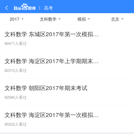
高考
2017
文科数学
模拟
北京
文科数学 东城区2017年第一次模拟考试
全部
全部
全部
全部
理科数学
真题卷
2019
文科数学
模拟卷
2018
预测卷
2017
物理
89471
人看过
A
名校卷
2016
化学
2015
生物
2014
理综
2013
文综
安徽
文科数学 海淀区2017年上学期期末考试
数学
英语
语文
政治
B
82310
人看过
历史
地理
英语B卷
英语A卷
北京
文科数学 朝阳区2017年期末考试
技术
C
92580
人看过
重庆
文科数学 海淀区2017年第一次模拟考试
F
85022
人看过
福建