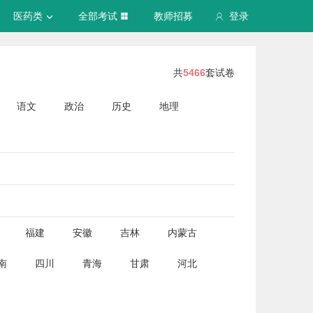
医药类
全部考试
教师招募
登录
共
5466
套试卷
语文
政治
历史
地理
福建
安徽
吉林
内蒙古
南
四川
青海
甘肃
河北