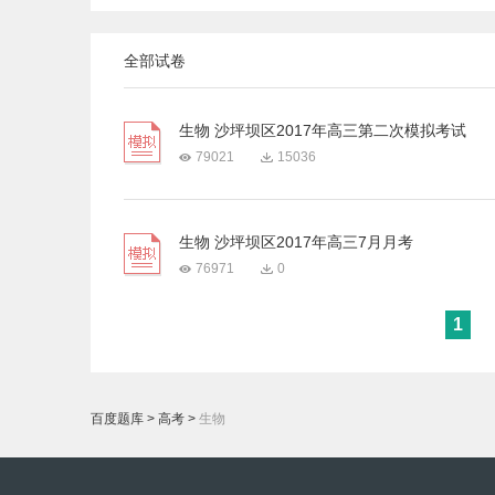
全部试卷
生物 沙坪坝区2017年高三第二次模拟考试
79021
15036
生物 沙坪坝区2017年高三7月月考
76971
0
1
百度题库
>
高考
>
生物