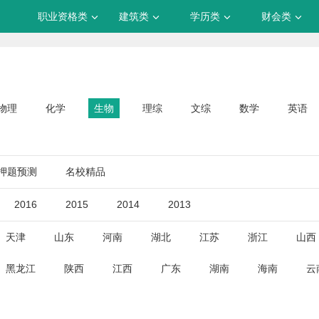
职业资格类
建筑类
学历类
财会类
物理
化学
生物
理综
文综
数学
英语
押题预测
名校精品
2016
2015
2014
2013
天津
山东
河南
湖北
江苏
浙江
山西
黑龙江
陕西
江西
广东
湖南
海南
云