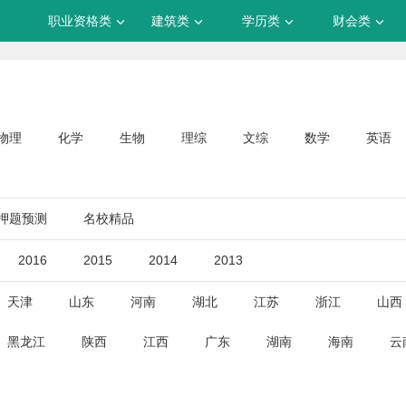
职业资格类
建筑类
学历类
财会类
物理
化学
生物
理综
文综
数学
英语
押题预测
名校精品
2016
2015
2014
2013
天津
山东
河南
湖北
江苏
浙江
山西
黑龙江
陕西
江西
广东
湖南
海南
云