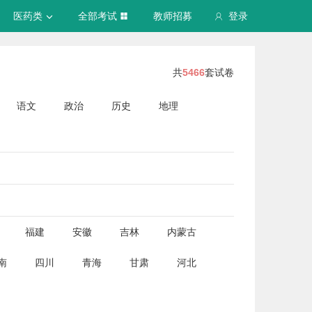
医药类
全部考试
教师招募
登录
共
5466
套试卷
语文
政治
历史
地理
福建
安徽
吉林
内蒙古
南
四川
青海
甘肃
河北