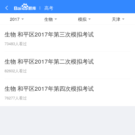
高考
2017
生物
模拟
天津
生物 和平区2017年第三次模拟考试
全部
全部
全部
全部
理科数学
真题卷
2019
文科数学
模拟卷
2018
预测卷
2017
物理
73483
人看过
A
名校卷
2016
化学
2015
生物
2014
理综
2013
文综
安徽
生物 和平区2017年第二次模拟考试
数学
英语
语文
政治
B
82602
人看过
历史
地理
英语B卷
英语A卷
北京
生物 和平区2017年第四次模拟考试
技术
C
76277
人看过
重庆
F
福建