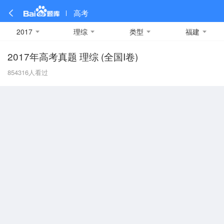
高考
2017
理综
类型
福建
2017年高考真题 理综 (全国I卷)
全部
全部
全部
全部
理科数学
真题卷
2019
文科数学
模拟卷
2018
预测卷
2017
物理
854316
人看过
A
名校卷
2016
化学
2015
生物
2014
理综
2013
文综
安徽
数学
英语
语文
政治
B
历史
地理
英语B卷
英语A卷
北京
技术
C
重庆
F
福建