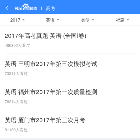
高考
2017
英语
类型
福建
2017年高考真题 英语 (全国I卷)
全部
全部
全部
全部
理科数学
真题卷
2019
文科数学
模拟卷
2018
预测卷
2017
物理
486892
人看过
A
名校卷
2016
化学
2015
生物
2014
理综
2013
文综
安徽
英语 三明市2017年第三次模拟考试
数学
英语
语文
政治
B
73311
人看过
历史
地理
英语B卷
英语A卷
北京
英语 福州市2017年第一次质量检测
技术
C
76214
人看过
重庆
英语 厦门市2017年第三次月考
F
81189
人看过
福建