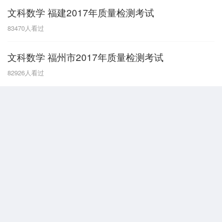
文科数学 福建2017年质量检测考试
G
83470
人看过
广东
广西
贵州
甘肃
H
文科数学 福州市2017年质量检测考试
河南
河北
湖南
湖北
82926
人看过
黑龙江
海南
J
江苏
江西
吉林
L
辽宁
N
内蒙古
宁夏