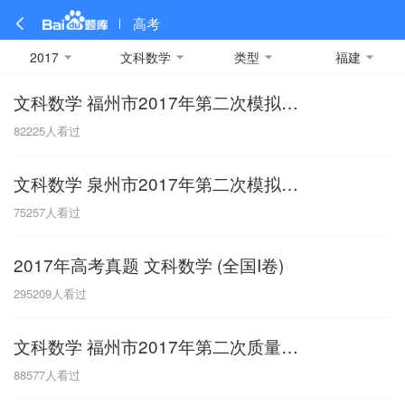
高考
2017
文科数学
类型
福建
文科数学 福州市2017年第二次模拟考试
全部
全部
全部
全部
理科数学
真题卷
2019
文科数学
模拟卷
2018
预测卷
2017
物理
82225
人看过
A
名校卷
2016
化学
2015
生物
2014
理综
2013
文综
安徽
文科数学 泉州市2017年第二次模拟考试
数学
英语
语文
政治
B
75257
人看过
历史
地理
英语B卷
英语A卷
北京
2017年高考真题 文科数学 (全国I卷)
技术
C
295209
人看过
重庆
文科数学 福州市2017年第二次质量检测
F
88577
人看过
福建