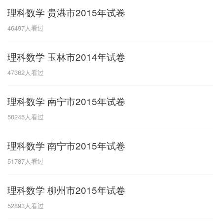
理科数学 贵港市2015年试卷
G
46497
人看过
广东
广西
贵州
甘肃
H
理科数学 玉林市2014年试卷
河南
河北
湖南
湖北
47362
人看过
黑龙江
海南
理科数学 南宁市2015年试卷
J
50245
人看过
江苏
江西
吉林
理科数学 南宁市2015年试卷
L
51787
人看过
辽宁
理科数学 柳州市2015年试卷
N
52893
人看过
内蒙古
宁夏