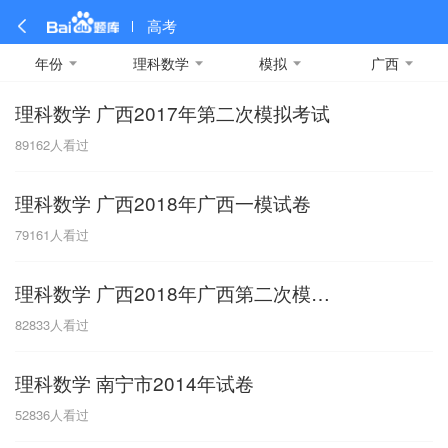
高考
年份
理科数学
模拟
广西
理科数学 广西2017年第二次模拟考试
全部
全部
全部
全部
理科数学
真题卷
2019
文科数学
模拟卷
2018
预测卷
2017
物理
89162
人看过
A
名校卷
2016
化学
2015
生物
2014
理综
2013
文综
安徽
理科数学 广西2018年广西一模试卷
数学
英语
语文
政治
B
79161
人看过
历史
地理
英语B卷
英语A卷
北京
理科数学 广西2018年广西第二次模拟考试
技术
C
82833
人看过
重庆
理科数学 南宁市2014年试卷
F
52836
人看过
福建