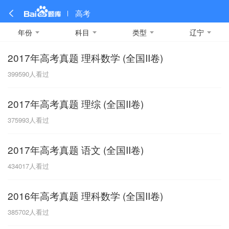
高考
年份
科目
类型
辽宁
2017年高考真题 理科数学 (全国II卷)
全部
全部
全部
全部
理科数学
真题卷
2019
文科数学
模拟卷
2018
预测卷
2017
物理
399590
人看过
A
名校卷
2016
化学
2015
生物
2014
理综
2013
文综
安徽
2017年高考真题 理综 (全国II卷)
数学
英语
语文
政治
B
375993
人看过
历史
地理
英语B卷
英语A卷
北京
2017年高考真题 语文 (全国II卷)
技术
C
434017
人看过
重庆
2016年高考真题 理科数学 (全国II卷)
F
385702
人看过
福建