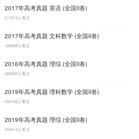
2017年高考真题 英语 (全国II卷)
G
217914
人看过
广东
广西
贵州
甘肃
H
2017年高考真题 文科数学 (全国II卷)
河南
河北
湖南
湖北
189068
人看过
黑龙江
海南
2016年高考真题 理综 (全国II卷)
J
320830
人看过
江苏
江西
吉林
2019年高考真题 理科数学 (全国II卷)
L
250165
人看过
辽宁
2019年高考真题 理综 (全国II卷)
N
204014
人看过
内蒙古
宁夏