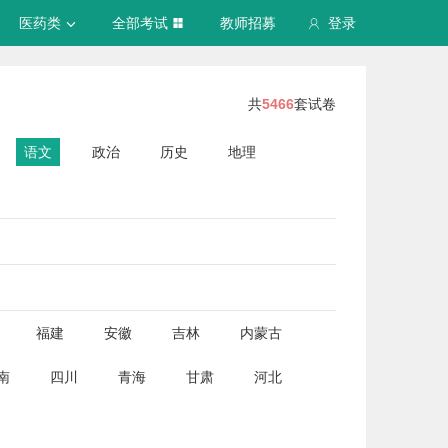
医药类
全部考试
教师招募
登录
共
5466
套试卷
语文
政治
历史
地理
福建
安徽
吉林
内蒙古
南
四川
青海
甘肃
河北