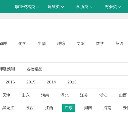
职业资格类
建筑类
学历类
财会类
物理
化学
生物
理综
文综
数学
英语
押题预测
名校精品
2016
2015
2014
2013
天津
山东
河南
湖北
江苏
浙江
山西
黑龙江
陕西
江西
广东
湖南
海南
云