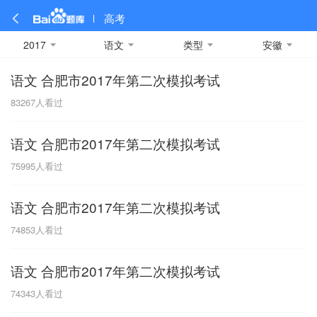
高考
2017
语文
类型
安徽
语文 合肥市2017年第二次模拟考试
全部
全部
全部
全部
理科数学
真题卷
2019
文科数学
模拟卷
2018
预测卷
2017
物理
83267
人看过
A
名校卷
2016
化学
2015
生物
2014
理综
2013
文综
安徽
语文 合肥市2017年第二次模拟考试
数学
英语
语文
政治
B
75995
人看过
历史
地理
英语B卷
英语A卷
北京
语文 合肥市2017年第二次模拟考试
技术
C
74853
人看过
重庆
语文 合肥市2017年第二次模拟考试
F
74343
人看过
福建