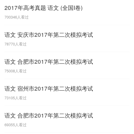
2017年高考真题 语文 (全国I卷)
G
700346
人看过
广东
广西
贵州
甘肃
H
语文 安庆市2017年第二次模拟考试
河南
河北
湖南
湖北
78770
人看过
黑龙江
海南
语文 合肥市2017年第二次模拟考试
J
75008
人看过
江苏
江西
吉林
语文 宿州市2017年第二次模拟考试
L
73105
人看过
辽宁
语文 合肥市2017年第二次模拟考试
N
69355
人看过
内蒙古
宁夏