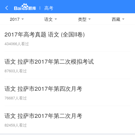
高考
2017
语文
类型
西藏
2017年高考真题 语文 (全国II卷)
全部
全部
全部
全部
理科数学
真题卷
2019
文科数学
模拟卷
2018
预测卷
2017
物理
434066
人看过
A
名校卷
2016
化学
2015
生物
2014
理综
2013
文综
安徽
语文 拉萨市2017年第二次模拟考试
数学
英语
语文
政治
B
87603
人看过
历史
地理
英语B卷
英语A卷
北京
语文 拉萨市2017年第四次月考
技术
C
76687
人看过
重庆
语文 拉萨市2017年第二次月考
F
82459
人看过
福建