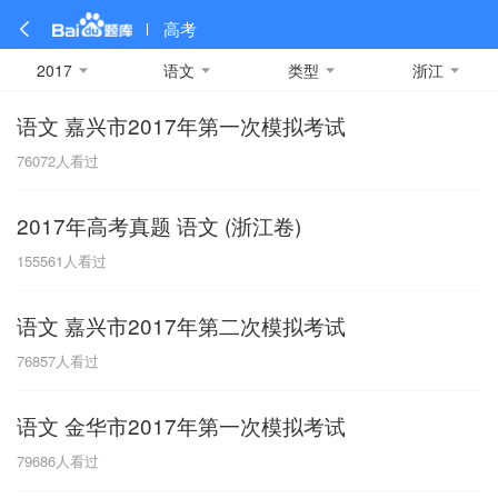
高考
2017
语文
类型
浙江
语文 嘉兴市2017年第一次模拟考试
全部
全部
全部
全部
理科数学
真题卷
2019
文科数学
模拟卷
2018
预测卷
2017
物理
76072
人看过
A
名校卷
2016
化学
2015
生物
2014
理综
2013
文综
安徽
2017年高考真题 语文 (浙江卷)
数学
英语
语文
政治
B
155561
人看过
历史
地理
英语B卷
英语A卷
北京
语文 嘉兴市2017年第二次模拟考试
技术
C
76857
人看过
重庆
语文 金华市2017年第一次模拟考试
F
79686
人看过
福建