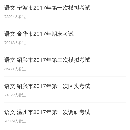
语文 宁波市2017年第一次模拟考试
G
78204
人看过
广东
广西
贵州
甘肃
H
语文 金华市2017年期末考试
河南
河北
湖南
湖北
79218
人看过
黑龙江
海南
语文 绍兴市2017年第二次模拟考试
J
86471
人看过
江苏
江西
吉林
语文 绍兴市2017年第一次回头考试
L
71572
人看过
辽宁
语文 温州市2017年第一次调研考试
N
70389
人看过
内蒙古
宁夏