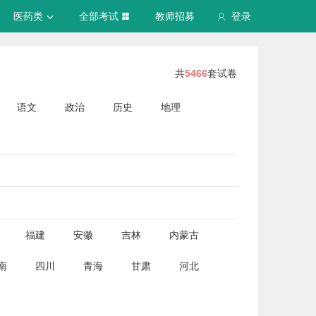
医药类
全部考试
教师招募
登录
共
5466
套试卷
语文
政治
历史
地理
福建
安徽
吉林
内蒙古
南
四川
青海
甘肃
河北