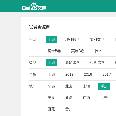
试卷资源库
科目:
全部
理科数学
文科数学
英语B卷
英语A卷
技术
类型:
全部
真题试卷
模拟试卷
年份:
全部
2019
2018
2017
地区:
全部
北京
上海
重庆
宁夏
新疆
广西
辽宁
西藏
贵州