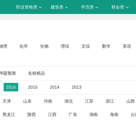
职业资格类
建筑类
学历类
财会类
物理
化学
生物
理综
文综
数学
英语
押题预测
名校精品
2016
2015
2014
2013
天津
山东
河南
湖北
江苏
浙江
山西
黑龙江
陕西
江西
广东
湖南
海南
云