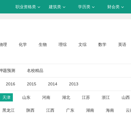
职业资格类
建筑类
学历类
财会类
物理
化学
生物
理综
文综
数学
英语
押题预测
名校精品
2016
2015
2014
2013
天津
山东
河南
湖北
江苏
浙江
山西
黑龙江
陕西
江西
广东
湖南
海南
云