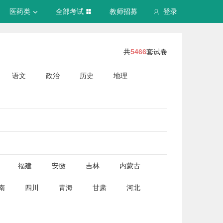
医药类
全部考试
教师招募
登录
共
5466
套试卷
语文
政治
历史
地理
福建
安徽
吉林
内蒙古
南
四川
青海
甘肃
河北