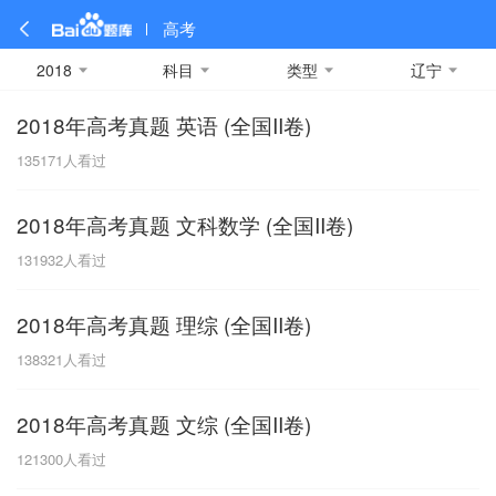
高考
2018
科目
类型
辽宁
2018年高考真题 英语 (全国II卷)
全部
全部
全部
全部
理科数学
真题卷
2019
文科数学
模拟卷
2018
预测卷
2017
物理
135171
人看过
A
名校卷
2016
化学
2015
生物
2014
理综
2013
文综
安徽
2018年高考真题 文科数学 (全国II卷)
数学
英语
语文
政治
B
131932
人看过
历史
地理
英语B卷
英语A卷
北京
2018年高考真题 理综 (全国II卷)
技术
C
138321
人看过
重庆
2018年高考真题 文综 (全国II卷)
F
121300
人看过
福建