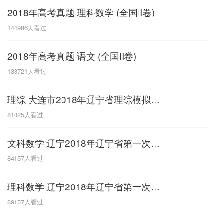
2018年高考真题 理科数学 (全国II卷)
G
144986
人看过
广东
广西
贵州
甘肃
H
2018年高考真题 语文 (全国II卷)
河南
河北
湖南
湖北
133721
人看过
黑龙江
海南
理综 大连市2018年辽宁省理综模拟考试卷三模
J
81025
人看过
江苏
江西
吉林
文科数学 辽宁2018年辽宁省第一次模拟考试
L
84157
人看过
辽宁
理科数学 辽宁2018年辽宁省第一次模拟考试
N
89157
人看过
内蒙古
宁夏