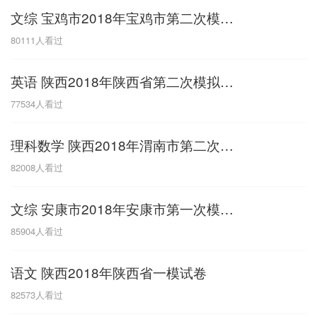
文综 宝鸡市2018年宝鸡市第二次模拟考试
G
80111
人看过
广东
广西
贵州
甘肃
H
英语 陕西2018年陕西省第二次模拟试题
河南
河北
湖南
湖北
77534
人看过
黑龙江
海南
理科数学 陕西2018年渭南市第二次模拟考试
J
82008
人看过
江苏
江西
吉林
文综 安康市2018年安康市第一次模拟考试
L
85904
人看过
辽宁
语文 陕西2018年陕西省一模试卷
N
82573
人看过
内蒙古
宁夏