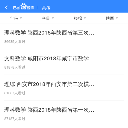
高考
年份
科目
模拟
陕西
理科数学 陕西2018年陕西省第三次模拟考试
全部
全部
全部
全部
理科数学
真题卷
2019
文科数学
模拟卷
2018
预测卷
2017
物理
86635
人看过
A
名校卷
2016
化学
2015
生物
2014
理综
2013
文综
安徽
文科数学 咸阳市2018年咸宁市数学（文）第一次模拟考试
数学
英语
语文
政治
B
81878
人看过
历史
地理
英语B卷
英语A卷
北京
理综 西安市2018年西安市第二次模拟考试
技术
C
81387
人看过
重庆
理科数学 陕西2018年陕西省第一次模拟考试
F
87187
人看过
福建