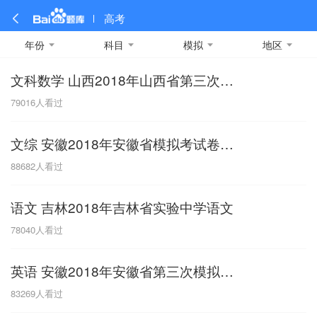
高考
年份
科目
模拟
地区
文科数学 山西2018年山西省第三次模拟考试
全部
全部
全部
全部
理科数学
真题卷
2019
文科数学
模拟卷
2018
预测卷
2017
物理
79016
人看过
A
名校卷
2016
化学
2015
生物
2014
理综
2013
文综
安徽
文综 安徽2018年安徽省模拟考试卷一模
数学
英语
语文
政治
B
88682
人看过
历史
地理
英语B卷
英语A卷
北京
语文 吉林2018年吉林省实验中学语文
技术
C
78040
人看过
重庆
英语 安徽2018年安徽省第三次模拟试题
F
83269
人看过
福建