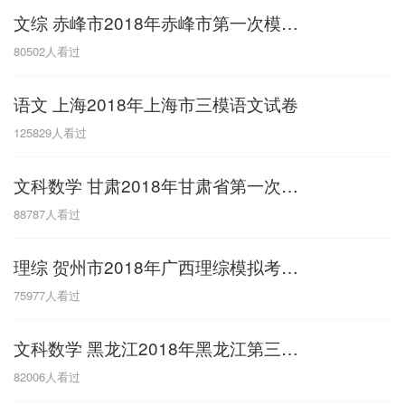
文综 赤峰市2018年赤峰市第一次模拟考试
G
80502
人看过
广东
广西
贵州
甘肃
H
语文 上海2018年上海市三模语文试卷
河南
河北
湖南
湖北
125829
人看过
黑龙江
海南
文科数学 甘肃2018年甘肃省第一次模拟考试
J
88787
人看过
江苏
江西
吉林
理综 贺州市2018年广西理综模拟考试卷三模
L
75977
人看过
辽宁
文科数学 黑龙江2018年黑龙江第三次模拟考试
N
82006
人看过
内蒙古
宁夏