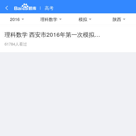
高考
2016
理科数学
模拟
陕西
理科数学 西安市2016年第一次模拟考试
全部
全部
全部
全部
理科数学
真题卷
2019
文科数学
模拟卷
2018
预测卷
2017
物理
61784
人看过
A
名校卷
2016
化学
2015
生物
2014
理综
2013
文综
安徽
数学
英语
语文
政治
B
历史
地理
英语B卷
英语A卷
北京
技术
C
重庆
F
福建