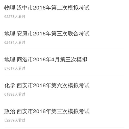
物理 汉中市2016年第二次模拟考试
G
62278
人看过
广东
广西
贵州
甘肃
H
地理 安康市2016年第三次联合考试
河南
河北
湖南
湖北
62434
人看过
黑龙江
海南
地理 商洛市2016年4月第三次模拟
J
57617
人看过
江苏
江西
吉林
化学 西安市2016年第六次模拟考试
L
61898
人看过
辽宁
政治 西安市2016年第三次模拟考试
N
52289
人看过
内蒙古
宁夏