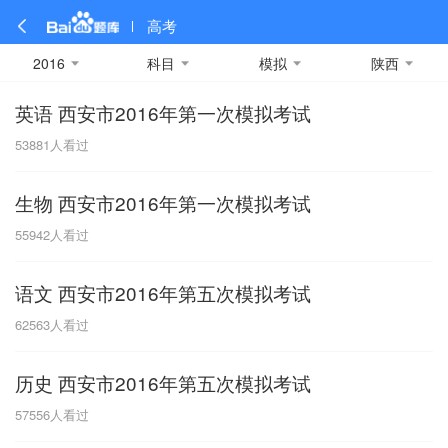
高考
2016
科目
模拟
陕西
英语 西安市2016年第一次模拟考试
全部
全部
全部
全部
理科数学
真题卷
2019
文科数学
模拟卷
2018
预测卷
2017
物理
53881
人看过
A
名校卷
2016
化学
2015
生物
2014
理综
2013
文综
安徽
生物 西安市2016年第一次模拟考试
数学
英语
语文
政治
B
55942
人看过
历史
地理
英语B卷
英语A卷
北京
语文 西安市2016年第五次模拟考试
技术
C
62563
人看过
重庆
历史 西安市2016年第五次模拟考试
F
57556
人看过
福建