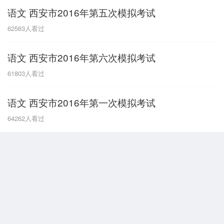
语文 西安市2016年第五次模拟考试
G
62563
人看过
广东
广西
贵州
甘肃
H
语文 西安市2016年第六次模拟考试
河南
河北
湖南
湖北
61803
人看过
黑龙江
海南
语文 西安市2016年第一次模拟考试
J
64262
人看过
江苏
江西
吉林
L
辽宁
N
内蒙古
宁夏