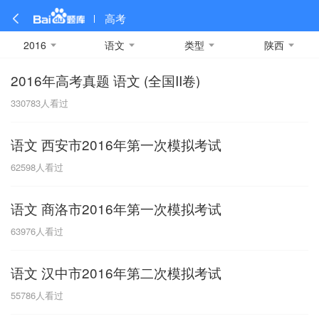
高考
2016
语文
类型
陕西
2016年高考真题 语文 (全国II卷)
全部
全部
全部
全部
理科数学
真题卷
2019
文科数学
模拟卷
2018
预测卷
2017
物理
330783
人看过
A
名校卷
2016
化学
2015
生物
2014
理综
2013
文综
安徽
语文 西安市2016年第一次模拟考试
数学
英语
语文
政治
B
62598
人看过
历史
地理
英语B卷
英语A卷
北京
语文 商洛市2016年第一次模拟考试
技术
C
63976
人看过
重庆
语文 汉中市2016年第二次模拟考试
F
55786
人看过
福建